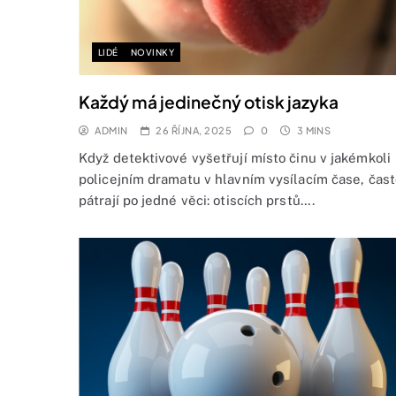
LIDÉ
NOVINKY
Každý má jedinečný otisk jazyka
ADMIN
26 ŘÍJNA, 2025
0
3 MINS
Když detektivové vyšetřují místo činu v jakémkoli
policejním dramatu v hlavním vysílacím čase, čast
pátrají po jedné věci: otiscích prstů….