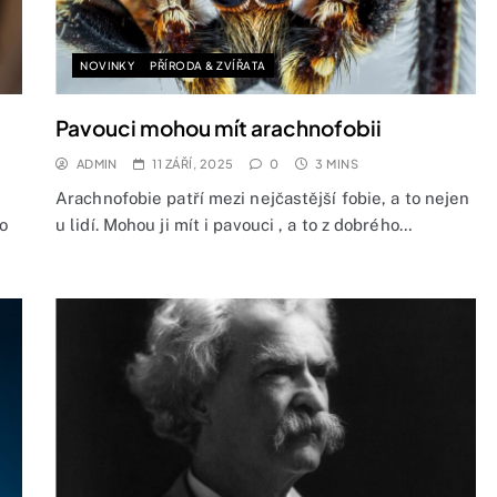
NOVINKY
PŘÍRODA & ZVÍŘATA
Pavouci mohou mít arachnofobii
ADMIN
11 ZÁŘÍ, 2025
0
3 MINS
Arachnofobie patří mezi nejčastější fobie, a to nejen
o
u lidí. Mohou ji mít i pavouci , a to z dobrého…