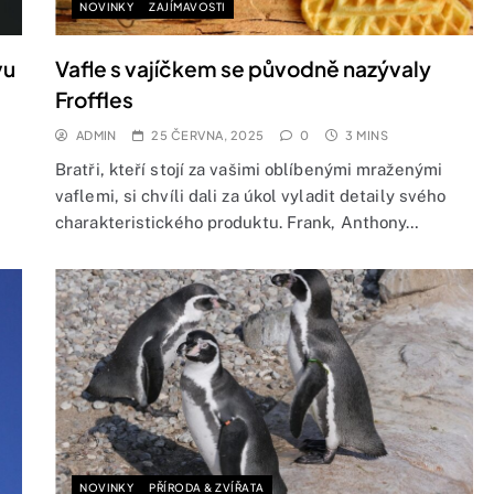
NOVINKY
ZAJÍMAVOSTI
vu
Vafle s vajíčkem se původně nazývaly
Froffles
ADMIN
25 ČERVNA, 2025
0
3 MINS
Bratři, kteří stojí za vašimi oblíbenými mraženými
ě
vaflemi, si chvíli dali za úkol vyladit detaily svého
charakteristického produktu. Frank, Anthony…
NOVINKY
PŘÍRODA & ZVÍŘATA