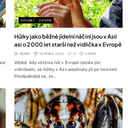
NOVINKY
OSTATNÍ
Hůlky jako běžné jídelní náčiní jsou v Asii
asi o 2 000 let starší než vidlička v Evropě
ADMIN
30 ŘÍJNA, 2025
0
4 MINS
oce
Vdobě, kdy většina lidí v Evropě začala jíst
vidličkami, se hůlky v Asii používaly již po tisíciletí.
Předpokládá se, že…