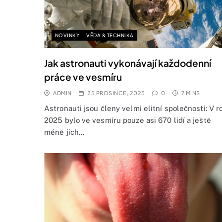
NOVINKY
VĚDA & TECHNIKA
Jak astronauti vykonávají každodenní
práce ve vesmíru
ADMIN
25 PROSINCE, 2025
0
7 MINS
Astronauti jsou členy velmi elitní společnosti: V r
2025 bylo ve vesmíru pouze asi 670 lidí a ještě
méně jich…