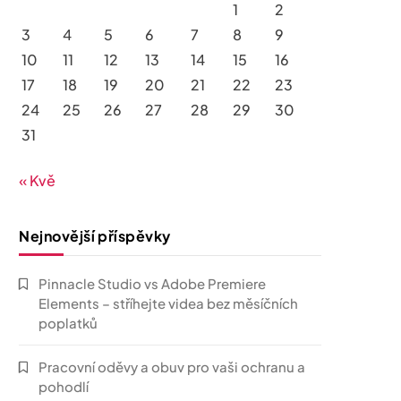
1
2
3
4
5
6
7
8
9
10
11
12
13
14
15
16
17
18
19
20
21
22
23
24
25
26
27
28
29
30
31
« Kvě
Nejnovější příspěvky
Pinnacle Studio vs Adobe Premiere
Elements – stříhejte videa bez měsíčních
poplatků
Pracovní oděvy a obuv pro vaši ochranu a
pohodlí