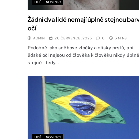
LIDÉ
NOVINKY
Žádní dva lidé nemají úplně stejnou bar
očí
ADMIN
20 ČERVENCE, 2025
0
3 MINS
Podobně jako sněhové vločky a otisky prstů, ani
lidské oči nejsou od člověka k člověku nikdy úpln
stejné – tedy…
LIDÉ
NOVINKY