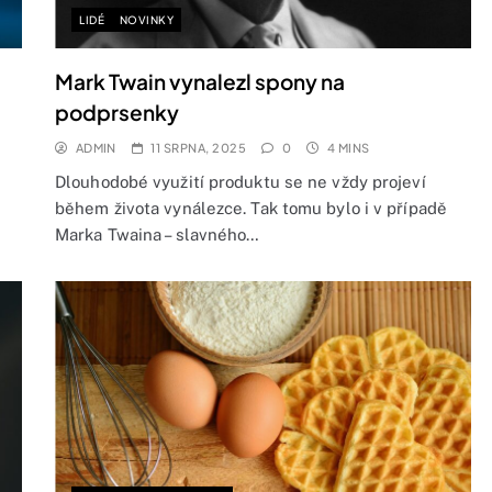
LIDÉ
NOVINKY
Mark Twain vynalezl spony na
podprsenky
ADMIN
11 SRPNA, 2025
0
4 MINS
Dlouhodobé využití produktu se ne vždy projeví
během života vynálezce. Tak tomu bylo i v případě
Marka Twaina – slavného…