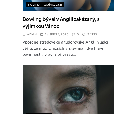
NOVINKY
ZAJÍMAVOSTI
Bowling býval v Anglii zakázaný, s
výjimkou Vánoc
ADMIN
26 SRPNA, 2025
0
3 MINS
Vpozdně středověké a tudorovské Anglii vládci
věřili, že muži z nižších vrstev mají dvě hlavní
povinnosti : práci a přípravu…